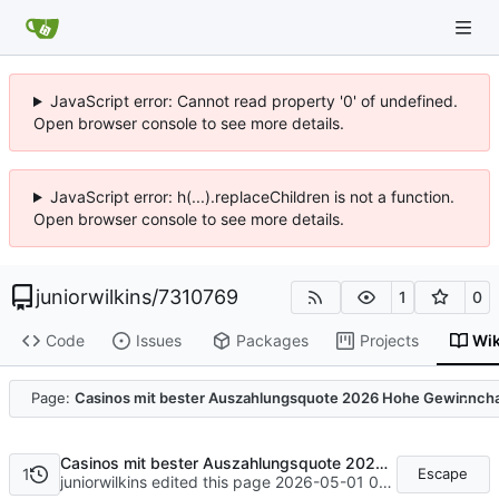
JavaScript error: Cannot read property '0' of undefined.
Open browser console to see more details.
JavaScript error: h(...).replaceChildren is not a function.
Open browser console to see more details.
juniorwilkins
/
7310769
1
0
Code
Issues
Packages
Projects
Wik
Code
Page:
Casinos mit bester Auszahlungsquote 2026 Hohe Gewinnch
Casinos mit bester Auszahlungsquote 2026 Hohe Gewinnchancen
1
Escape
juniorwilkins edited this page
2026-05-01 01:47:02 +08:00