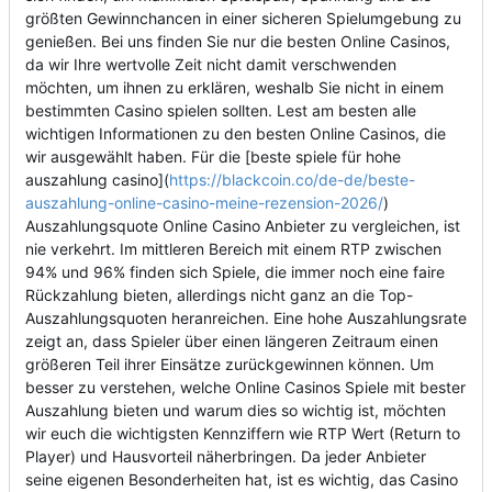
größten Gewinnchancen in einer sicheren Spielumgebung zu
genießen. Bei uns finden Sie nur die besten Online Casinos,
da wir Ihre wertvolle Zeit nicht damit verschwenden
möchten, um ihnen zu erklären, weshalb Sie nicht in einem
bestimmten Casino spielen sollten. Lest am besten alle
wichtigen Informationen zu den besten Online Casinos, die
wir ausgewählt haben. Für die [beste spiele für hohe
auszahlung casino](
https://blackcoin.co/de-de/beste-
auszahlung-online-casino-meine-rezension-2026/
)
Auszahlungsquote Online Casino Anbieter zu vergleichen, ist
nie verkehrt. Im mittleren Bereich mit einem RTP zwischen
94% und 96% finden sich Spiele, die immer noch eine faire
Rückzahlung bieten, allerdings nicht ganz an die Top-
Auszahlungsquoten heranreichen. Eine hohe Auszahlungsrate
zeigt an, dass Spieler über einen längeren Zeitraum einen
größeren Teil ihrer Einsätze zurückgewinnen können. Um
besser zu verstehen, welche Online Casinos Spiele mit bester
Auszahlung bieten und warum dies so wichtig ist, möchten
wir euch die wichtigsten Kennziffern wie RTP Wert (Return to
Player) und Hausvorteil näherbringen. Da jeder Anbieter
seine eigenen Besonderheiten hat, ist es wichtig, das Casino