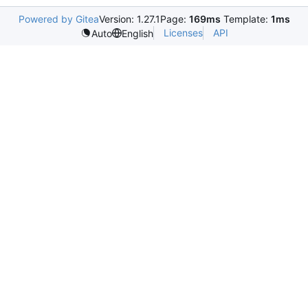
Powered by Gitea
Version: 1.27.1
Page:
169ms
Template:
1ms
Licenses
API
Auto
English