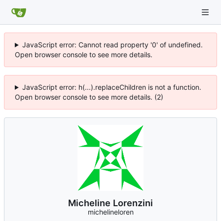
JavaScript error: Cannot read property '0' of undefined.
Open browser console to see more details.
JavaScript error: h(...).replaceChildren is not a function.
Open browser console to see more details. (2)
Micheline Lorenzini
michelineloren