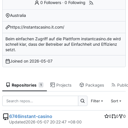
0 Followers
·
0 Following
Australia
https://instantscasino.it.com/
Beim einfachen Zugriff auf die Plattform instantcasino.de wird
schnell klar, dass der Betreiber auf Einfachheit und Effizienz
setzt.
Joined on
2026-05-07
Repositories
Projects
Packages
Public
1
Filter
Sort
6746instant-casino
0
0
0
Updated
2026-05-07 20:22:47 +08:00