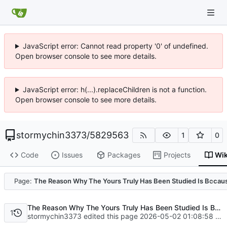
JavaScript error: Cannot read property '0' of undefined.
Open browser console to see more details.
JavaScript error: h(...).replaceChildren is not a function.
Open browser console to see more details.
stormychin3373
/
5829563
1
0
Code
Issues
Packages
Projects
Wik
Code
Page:
The Reason Why The Yours Truly Has Been Studied Is Becaus
The Reason Why The Yours Truly Has Been Studied Is Because BBW Pensa In a Manner That Is More Natural Than Movie Maturo.
1
stormychin3373 edited this page
2026-05-02 01:08:58 +08:00